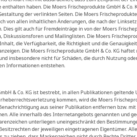
te enthalten haben. Die Moers Frischeprodukte GmbH & Co. KG
Gestaltung der verlinkten Seiten. Die Moers Frischeprodukt
ich von allen inhaltlichen Änderungen, die nach der Linkset
Dies gilt auch für Fremdeinträge in von der Moers Frisch
, Diskussionsforen und Mailinglisten. Die Moers Frischepro
Inhalt, die Verfügbarkeit, die Richtigkeit und die Genauigkei
zeigen. Die Moers Frischeprodukte GmbH & Co. KG haftet nic
 und insbesondere nicht für Schäden, die durch Nutzung ode
en Informationen entstehen.
mbH & Co. KG ist bestrebt, in allen Publikationen geltende
 Urheberrechtsverletzung kommen, wird die Moers Frischep
enachrichtigung aus seiner Publikation entfernen bzw. mi
en. Alle innerhalb des Internetangebots genannten und ge
renzeichen unterliegen uneingeschränkt den Bestimmungen
esitzrechten der jeweiligen eingetragenen Eigentümer. All
s zu ziehen, dass Markenzeichen nicht durch Rechte Dritter 