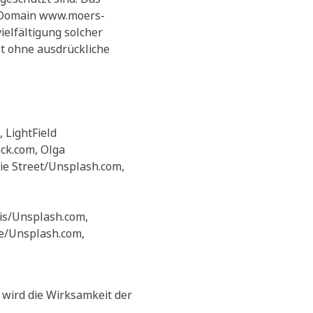
r Domain www.moers-
ielfältigung solcher
st ohne ausdrückliche
 LightField
ock.com, Olga
ie Street/Unsplash.com,
lis/Unsplash.com,
We/Unsplash.com,
 wird die Wirksamkeit der