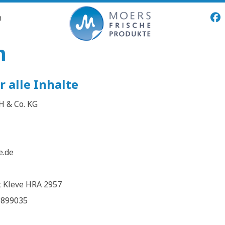
n
m
 alle Inhalte
H & Co. KG
e.de
t Kleve HRA 2957
9899035