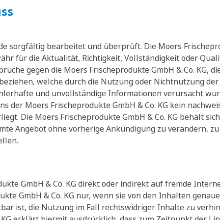
ss
rde sorgfältig bearbeitet und überprüft. Die Moers Frische
 für die Aktualität, Richtigkeit, Vollständigkeit oder Quali
rüche gegen die Moers Frischeprodukte GmbH & Co. KG, die
rt beziehen, welche durch die Nutzung oder Nichtnutzung de
hlerhafte und unvollständige Informationen verursacht wur
ens der Moers Frischeprodukte GmbH & Co. KG kein nachweisl
liegt. Die Moers Frischeprodukte GmbH & Co. KG behält sich 
samte Angebot ohne vorherige Ankündigung zu verändern, zu
llen.
ukte GmbH & Co. KG direkt oder indirekt auf fremde Internet
dukte GmbH & Co. KG nur, wenn sie von den Inhalten genaue 
ar ist, die Nutzung im Fall rechtswidriger Inhalte zu verhi
G erklärt hiermit ausdrücklich, dass zum Zeitpunkt der Lin