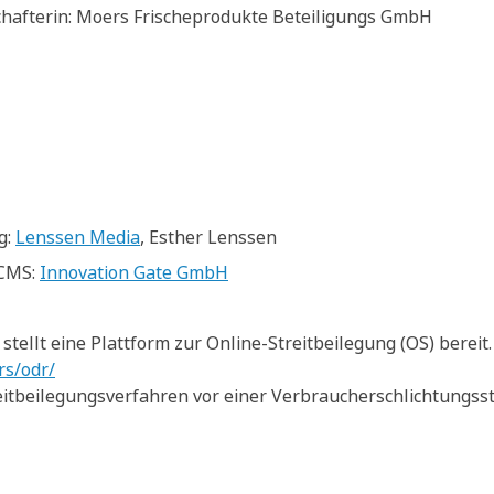
chafterin: Moers Frischeprodukte Beteiligungs GmbH
g:
Lenssen Media
, Esther Lenssen
 CMS:
Innovation Gate GmbH
tellt eine Plattform zur Online-Streitbeilegung (OS) bereit.
rs/odr/
itbeilegungsverfahren vor einer Verbraucherschlichtungsste