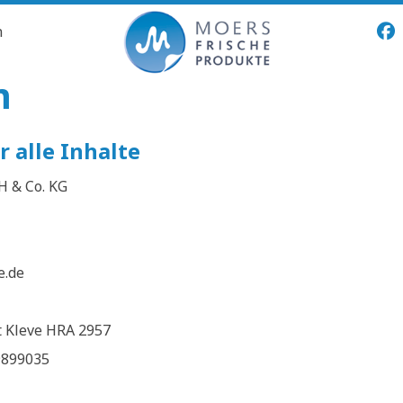
n
m
 alle Inhalte
H & Co. KG
e.de
t Kleve HRA 2957
9899035