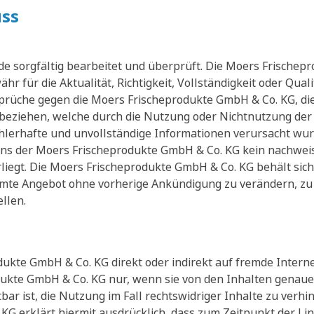
ss
rde sorgfältig bearbeitet und überprüft. Die Moers Frische
 für die Aktualität, Richtigkeit, Vollständigkeit oder Quali
rüche gegen die Moers Frischeprodukte GmbH & Co. KG, die
rt beziehen, welche durch die Nutzung oder Nichtnutzung de
hlerhafte und unvollständige Informationen verursacht wur
ens der Moers Frischeprodukte GmbH & Co. KG kein nachweisl
liegt. Die Moers Frischeprodukte GmbH & Co. KG behält sich 
samte Angebot ohne vorherige Ankündigung zu verändern, zu
llen.
ukte GmbH & Co. KG direkt oder indirekt auf fremde Internet
dukte GmbH & Co. KG nur, wenn sie von den Inhalten genaue 
ar ist, die Nutzung im Fall rechtswidriger Inhalte zu verhi
G erklärt hiermit ausdrücklich, dass zum Zeitpunkt der Lin