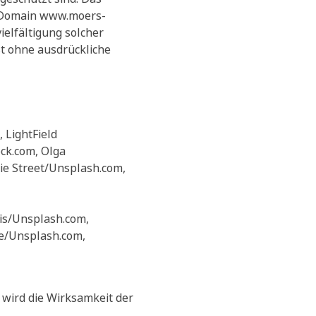
r Domain www.moers-
ielfältigung solcher
st ohne ausdrückliche
 LightField
ock.com, Olga
ie Street/Unsplash.com,
lis/Unsplash.com,
We/Unsplash.com,
 wird die Wirksamkeit der