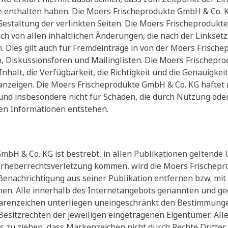
te enthalten haben. Die Moers Frischeprodukte GmbH & Co. KG
Gestaltung der verlinkten Seiten. Die Moers Frischeprodukt
ich von allen inhaltlichen Änderungen, die nach der Linkset
Dies gilt auch für Fremdeinträge in von der Moers Frisch
, Diskussionsforen und Mailinglisten. Die Moers Frischepro
Inhalt, die Verfügbarkeit, die Richtigkeit und die Genauigkei
zeigen. Die Moers Frischeprodukte GmbH & Co. KG haftet nic
 und insbesondere nicht für Schäden, die durch Nutzung ode
en Informationen entstehen.
mbH & Co. KG ist bestrebt, in allen Publikationen geltende
 Urheberrechtsverletzung kommen, wird die Moers Frischep
enachrichtigung aus seiner Publikation entfernen bzw. mi
en. Alle innerhalb des Internetangebots genannten und ge
renzeichen unterliegen uneingeschränkt den Bestimmungen
esitzrechten der jeweiligen eingetragenen Eigentümer. All
s zu ziehen, dass Markenzeichen nicht durch Rechte Dritter 