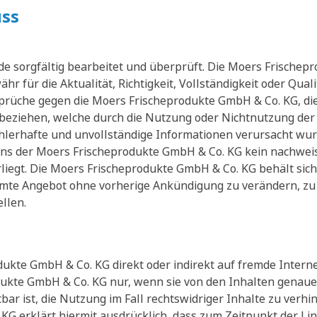
ss
rde sorgfältig bearbeitet und überprüft. Die Moers Frische
 für die Aktualität, Richtigkeit, Vollständigkeit oder Quali
rüche gegen die Moers Frischeprodukte GmbH & Co. KG, die
rt beziehen, welche durch die Nutzung oder Nichtnutzung de
hlerhafte und unvollständige Informationen verursacht wur
ens der Moers Frischeprodukte GmbH & Co. KG kein nachweisl
liegt. Die Moers Frischeprodukte GmbH & Co. KG behält sich 
samte Angebot ohne vorherige Ankündigung zu verändern, zu
llen.
ukte GmbH & Co. KG direkt oder indirekt auf fremde Internet
dukte GmbH & Co. KG nur, wenn sie von den Inhalten genaue 
ar ist, die Nutzung im Fall rechtswidriger Inhalte zu verhi
G erklärt hiermit ausdrücklich, dass zum Zeitpunkt der Lin