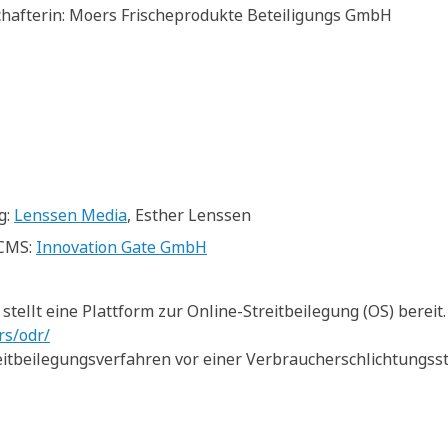
chafterin: Moers Frischeprodukte Beteiligungs GmbH
g:
Lenssen Media
, Esther Lenssen
 CMS:
Innovation Gate GmbH
tellt eine Plattform zur Online-Streitbeilegung (OS) bereit.
rs/odr/
itbeilegungsverfahren vor einer Verbraucherschlichtungsste