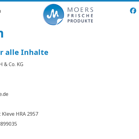
n
m
 alle Inhalte
H & Co. KG
e.de
t Kleve HRA 2957
9899035