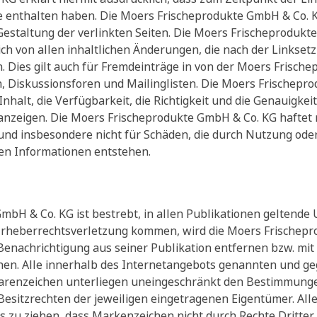
te enthalten haben. Die Moers Frischeprodukte GmbH & Co. KG
Gestaltung der verlinkten Seiten. Die Moers Frischeprodukt
ich von allen inhaltlichen Änderungen, die nach der Linkset
Dies gilt auch für Fremdeinträge in von der Moers Frisch
, Diskussionsforen und Mailinglisten. Die Moers Frischepro
Inhalt, die Verfügbarkeit, die Richtigkeit und die Genauigkei
zeigen. Die Moers Frischeprodukte GmbH & Co. KG haftet nic
 und insbesondere nicht für Schäden, die durch Nutzung ode
en Informationen entstehen.
mbH & Co. KG ist bestrebt, in allen Publikationen geltende
 Urheberrechtsverletzung kommen, wird die Moers Frischep
enachrichtigung aus seiner Publikation entfernen bzw. mi
en. Alle innerhalb des Internetangebots genannten und ge
renzeichen unterliegen uneingeschränkt den Bestimmungen
esitzrechten der jeweiligen eingetragenen Eigentümer. All
s zu ziehen, dass Markenzeichen nicht durch Rechte Dritter 