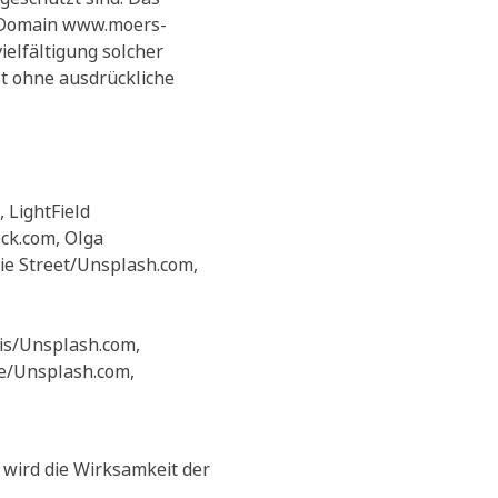
r Domain www.moers-
ielfältigung solcher
st ohne ausdrückliche
 LightField
ock.com, Olga
ie Street/Unsplash.com,
lis/Unsplash.com,
We/Unsplash.com,
 wird die Wirksamkeit der