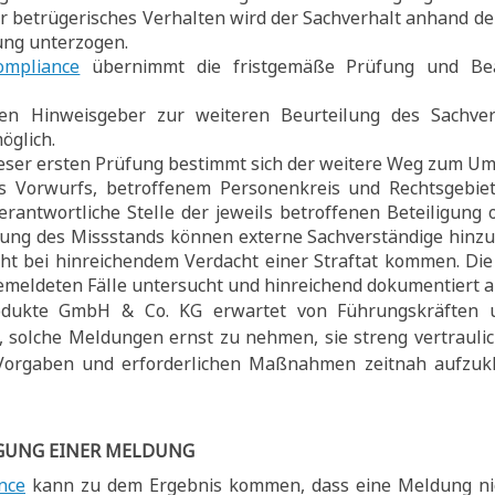
r betrügerisches Verhalten wird der Sachverhalt anhand d
ung unterzogen.
ompliance
übernimmt die fristgemäße Prüfung und Bea
en Hinweisgeber zur weiteren Beurteilung des Sachve
öglich.
ser ersten Prüfung bestimmt sich der weitere Weg zum Umg
 Vorwurfs, betroffenem Personenkreis und Rechtsgebiet
rantwortliche Stelle der jeweils betroffenen Beteiligung 
fung des Missstands können externe Sachverständige hinz
cht bei hinreichendem Verdacht einer Straftat kommen. Di
 gemeldeten Fälle untersucht und hinreichend dokumentiert
odukte GmbH & Co. KG erwartet von Führungskräften u
, solche Meldungen ernst zu nehmen, sie streng vertrauli
Vorgaben und erforderlichen Maßnahmen zeitnah aufzuk
GUNG EINER MELDUNG
nce
kann zu dem Ergebnis kommen, dass eine Meldung nich