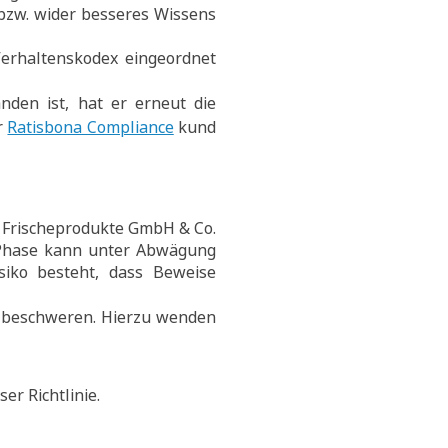
 bzw. wider besseres Wissens
Verhaltenskodex eingeordnet
den ist, hat er erneut die
r
Ratisbona Compliance
kund
s Frischeprodukte GmbH & Co.
e Phase kann unter Abwägung
isiko besteht, dass Beweise
u beschweren. Hierzu wenden
er Richtlinie.