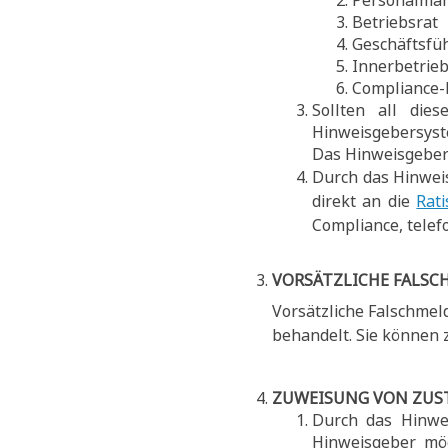
Personalma
Betriebsrat
Geschäftsfü
Innerbetrie
Compliance-
Sollten all die
Hinweisgebersyst
Das Hinweisgebe
Durch das Hinwei
direkt an die
Rat
Compliance, telefo
VORSÄTZLICHE FALS
Vorsätzliche Falschme
behandelt. Sie können
ZUWEISUNG VON ZUS
Durch das Hinwe
Hinweisgeber mög