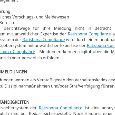
nagement
hrung
bliches Vorschlags- und Meldewesen
Bereich
se Berichtswege für Ihre Meldung nicht in Betrach
em mit anwaltlicher Expertise der
Ratisbona Compliance
a
rsystem der
Ratisbona Compliance
wird durch einen unabhän
sgebersystem mit anwaltlicher Expertise der
Ratisbona Com
isbona Compliance
. Meldungen können digital über die M
nisch oder persönlich erfolgen.
CHMELDUNGEN
ldungen werden als Verstoß gegen den Verhaltenskodex g
 zu Disziplinarmaßnahmen und/oder Strafverfolgung führen
TÄNDIGKEITEN
isgebersystem der
Ratisbona Compliance
ist eine anony
lich und bei Bedarf sichergestellt. Nach Eingang eine