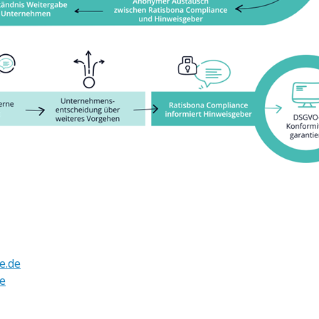
H
e.de
e