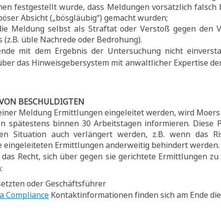
enen festgestellt wurde, dass Meldungen vorsätzlich falsch
böser Absicht („bösgläubig“) gemacht wurden;
ie Meldung selbst als Straftat oder Verstoß gegen den 
(z.B. üble Nachrede oder Bedrohung).
nde mit dem Ergebnis der Untersuchung nicht einverstan
 über das Hinweisgebersystem mit anwaltlicher Expertise de
 VON BESCHULDIGTEN
einer Meldung Ermittlungen eingeleitet werden, wird Moer
en spätestens binnen 30 Arbeitstagen informieren. Dies
chen Situation auch verlängert werden, z.B. wenn das R
ie eingeleiteten Ermittlungen anderweitig behindert werden.
das Recht, sich über gegen sie gerichtete Ermittlungen z
:
etzten oder Geschäftsführer
a Compliance
Kontaktinformationen finden sich am Ende dies