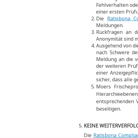
Fehlverhalten ode
einer ersten Prüf
Die
Ratisbona C
Meldungen.
Rückfragen an d
Anonymität sind m
Ausgehend von die
nach Schwere des
Meldung an die ve
der weiteren Prü
einer Anzeigepfli
sicher, dass alle
Moers Frischepr
Hierarchieebenen
entsprechenden 
beseitigen.
KEINE WEITERVERFOL
Die
Ratisbona Complia