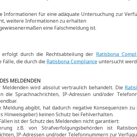
e Informationen für eine adäquate Untersuchung zur Verf
ht, weitere Informationen zu erhalten
gewiesenermaßen eine Falschmeldung ist.
g erfolgt durch die Rechtsabteilung der
Ratisbona Compl
ie Fälle, die durch die
Ratisbona Compliance
untersucht werd
 DES MELDENDEN
er Meldenden wird absolut vertraulich behandelt. Die
Rati
n die Sprachnachrichten, IP-Adressen und/oder Telefon
wendbar.
e Meldung abgibt, hat dadurch negative Konsequenzen zu 
s Hinweisgeber) keinen Schutz bei Fehlverhalten.
ällen ist der Schutz des Meldenden nicht garantiert:
rung z.B. von Strafverfolgungsbehörden ist Ratisbon
ichten, IP-Adressen und/oder Telefonnummern zur Verfügun