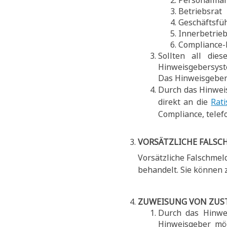
Personalma
Betriebsrat
Geschäftsfü
Innerbetrie
Compliance-
Sollten all die
Hinweisgebersyst
Das Hinweisgebe
Durch das Hinwei
direkt an die
Rat
Compliance, telefo
VORSÄTZLICHE FALS
Vorsätzliche Falschme
behandelt. Sie können
ZUWEISUNG VON ZUS
Durch das Hinwe
Hinweisgeber mög