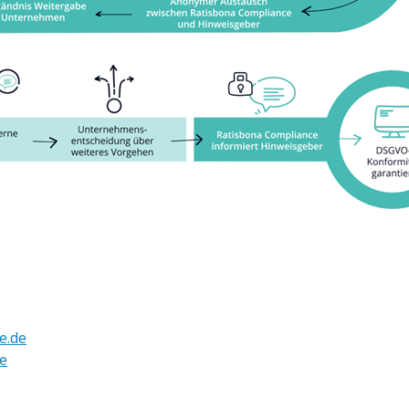
H
e.de
e