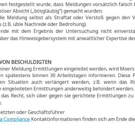
enen festgestellt wurde, dass Meldungen vorsätzlich falsch
böser Absicht („bösgläubig“) gemacht wurden;
ie Meldung selbst als Straftat oder Verstoß gegen den 
(z.B. üble Nachrede oder Bedrohung).
nde mit dem Ergebnis der Untersuchung nicht einverstan
 über das Hinweisgebersystem mit anwaltlicher Expertise de
 VON BESCHULDIGTEN
einer Meldung Ermittlungen eingeleitet werden, wird Moer
en spätestens binnen 30 Arbeitstagen informieren. Dies
chen Situation auch verlängert werden, z.B. wenn das R
ie eingeleiteten Ermittlungen anderweitig behindert werden.
das Recht, sich über gegen sie gerichtete Ermittlungen z
:
etzten oder Geschäftsführer
a Compliance
Kontaktinformationen finden sich am Ende dies