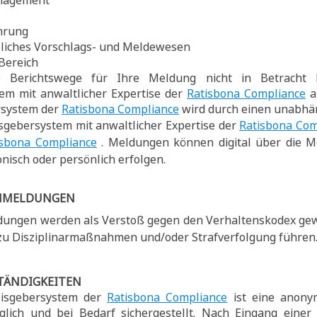
nagement
hrung
bliches Vorschlags- und Meldewesen
Bereich
se Berichtswege für Ihre Meldung nicht in Betrach
em mit anwaltlicher Expertise der
Ratisbona Compliance
a
rsystem der
Ratisbona Compliance
wird durch einen unabhän
sgebersystem mit anwaltlicher Expertise der
Ratisbona Com
isbona Compliance
. Meldungen können digital über die M
nisch oder persönlich erfolgen.
CHMELDUNGEN
ldungen werden als Verstoß gegen den Verhaltenskodex g
 zu Disziplinarmaßnahmen und/oder Strafverfolgung führen
TÄNDIGKEITEN
isgebersystem der
Ratisbona Compliance
ist eine anony
lich und bei Bedarf sichergestellt. Nach Eingang eine