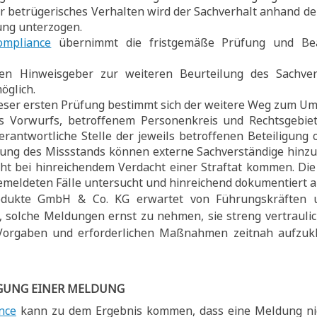
r betrügerisches Verhalten wird der Sachverhalt anhand d
ung unterzogen.
ompliance
übernimmt die fristgemäße Prüfung und Bea
en Hinweisgeber zur weiteren Beurteilung des Sachve
öglich.
ser ersten Prüfung bestimmt sich der weitere Weg zum Umg
 Vorwurfs, betroffenem Personenkreis und Rechtsgebiet
rantwortliche Stelle der jeweils betroffenen Beteiligung 
fung des Missstands können externe Sachverständige hinz
cht bei hinreichendem Verdacht einer Straftat kommen. Di
 gemeldeten Fälle untersucht und hinreichend dokumentiert
odukte GmbH & Co. KG erwartet von Führungskräften u
, solche Meldungen ernst zu nehmen, sie streng vertrauli
Vorgaben und erforderlichen Maßnahmen zeitnah aufzuk
GUNG EINER MELDUNG
nce
kann zu dem Ergebnis kommen, dass eine Meldung nich