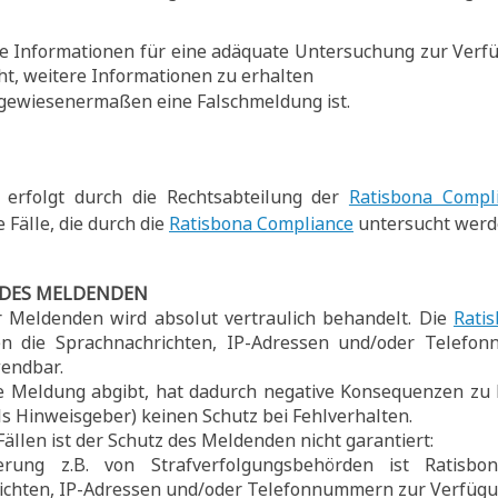
e Informationen für eine adäquate Untersuchung zur Verf
ht, weitere Informationen zu erhalten
gewiesenermaßen eine Falschmeldung ist.
g erfolgt durch die Rechtsabteilung der
Ratisbona Compl
ie Fälle, die durch die
Ratisbona Compliance
untersucht werd
 DES MELDENDEN
er Meldenden wird absolut vertraulich behandelt. Die
Rati
n die Sprachnachrichten, IP-Adressen und/oder Telefon
wendbar.
e Meldung abgibt, hat dadurch negative Konsequenzen zu 
s Hinweisgeber) keinen Schutz bei Fehlverhalten.
ällen ist der Schutz des Meldenden nicht garantiert:
rung z.B. von Strafverfolgungsbehörden ist Ratisbon
ichten, IP-Adressen und/oder Telefonnummern zur Verfügun