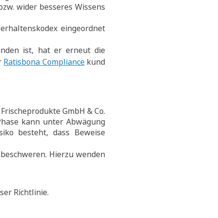
 bzw. wider besseres Wissens
Verhaltenskodex eingeordnet
den ist, hat er erneut die
r
Ratisbona Compliance
kund
s Frischeprodukte GmbH & Co.
e Phase kann unter Abwägung
isiko besteht, dass Beweise
u beschweren. Hierzu wenden
er Richtlinie.