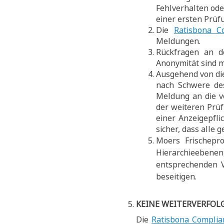
Fehlverhalten ode
einer ersten Prüf
Die
Ratisbona C
Meldungen.
Rückfragen an d
Anonymität sind m
Ausgehend von die
nach Schwere des
Meldung an die ve
der weiteren Prü
einer Anzeigepfli
sicher, dass alle
Moers Frischepr
Hierarchieebenen
entsprechenden 
beseitigen.
KEINE WEITERVERFOL
Die
Ratisbona Complia