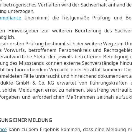
r betrügerisches Verhalten wird der Sachverhalt anhand d
ung unterzogen.
ompliance
übernimmt die fristgemäße Prüfung und Bea
en Hinweisgeber zur weiteren Beurteilung des Sachve
öglich.
ser ersten Prüfung bestimmt sich der weitere Weg zum Umg
 Vorwurfs, betroffenem Personenkreis und Rechtsgebiet
rantwortliche Stelle der jeweils betroffenen Beteiligung 
fung des Missstands können externe Sachverständige hinz
cht bei hinreichendem Verdacht einer Straftat kommen. Di
 gemeldeten Fälle untersucht und hinreichend dokumentiert
odukte GmbH & Co. KG erwartet von Führungskräften u
, solche Meldungen ernst zu nehmen, sie streng vertrauli
Vorgaben und erforderlichen Maßnahmen zeitnah aufzuk
GUNG EINER MELDUNG
nce
kann zu dem Ergebnis kommen, dass eine Meldung nich