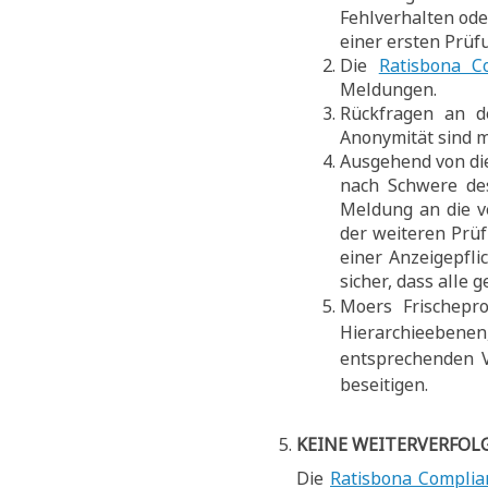
Fehlverhalten ode
einer ersten Prüf
Die
Ratisbona C
Meldungen.
Rückfragen an d
Anonymität sind m
Ausgehend von die
nach Schwere des
Meldung an die ve
der weiteren Prü
einer Anzeigepfli
sicher, dass alle
Moers Frischepr
Hierarchieebenen
entsprechenden 
beseitigen.
KEINE WEITERVERFOL
Die
Ratisbona Complia