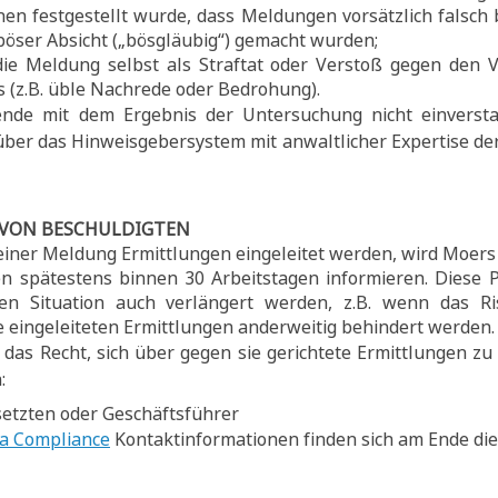
enen festgestellt wurde, dass Meldungen vorsätzlich falsch
böser Absicht („bösgläubig“) gemacht wurden;
ie Meldung selbst als Straftat oder Verstoß gegen den 
(z.B. üble Nachrede oder Bedrohung).
nde mit dem Ergebnis der Untersuchung nicht einverstan
 über das Hinweisgebersystem mit anwaltlicher Expertise de
 VON BESCHULDIGTEN
einer Meldung Ermittlungen eingeleitet werden, wird Moer
en spätestens binnen 30 Arbeitstagen informieren. Dies
chen Situation auch verlängert werden, z.B. wenn das R
ie eingeleiteten Ermittlungen anderweitig behindert werden.
das Recht, sich über gegen sie gerichtete Ermittlungen z
:
etzten oder Geschäftsführer
a Compliance
Kontaktinformationen finden sich am Ende dies