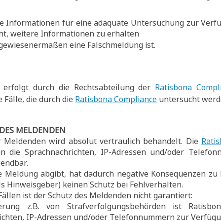
e Informationen für eine adäquate Untersuchung zur Verf
ht, weitere Informationen zu erhalten
gewiesenermaßen eine Falschmeldung ist.
g erfolgt durch die Rechtsabteilung der
Ratisbona Compl
ie Fälle, die durch die
Ratisbona Compliance
untersucht werd
 DES MELDENDEN
er Meldenden wird absolut vertraulich behandelt. Die
Rati
n die Sprachnachrichten, IP-Adressen und/oder Telefon
wendbar.
e Meldung abgibt, hat dadurch negative Konsequenzen zu 
s Hinweisgeber) keinen Schutz bei Fehlverhalten.
ällen ist der Schutz des Meldenden nicht garantiert:
rung z.B. von Strafverfolgungsbehörden ist Ratisbon
ichten, IP-Adressen und/oder Telefonnummern zur Verfügun