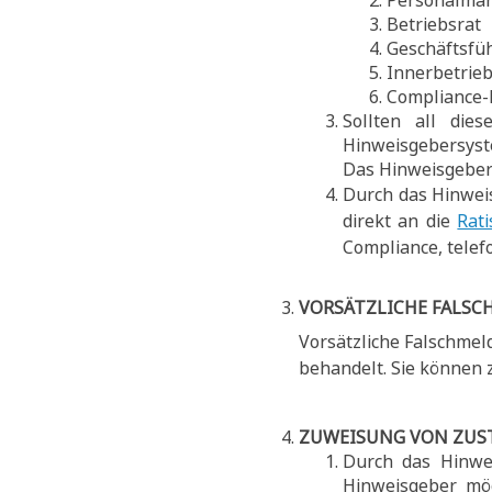
Personalma
Betriebsrat
Geschäftsfü
Innerbetrie
Compliance-
Sollten all die
Hinweisgebersyst
Das Hinweisgebe
Durch das Hinwei
direkt an die
Rat
Compliance, telefo
VORSÄTZLICHE FALS
Vorsätzliche Falschme
behandelt. Sie können
ZUWEISUNG VON ZUS
Durch das Hinwe
Hinweisgeber mög