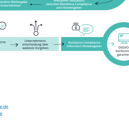
H
e.de
e