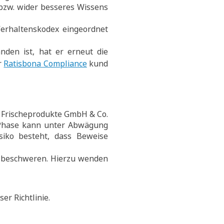
 bzw. wider besseres Wissens
Verhaltenskodex eingeordnet
den ist, hat er erneut die
r
Ratisbona Compliance
kund
s Frischeprodukte GmbH & Co.
e Phase kann unter Abwägung
isiko besteht, dass Beweise
u beschweren. Hierzu wenden
er Richtlinie.