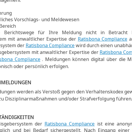
nagement
hrung
bliches Vorschlags- und Meldewesen
Bereich
se Berichtswege für Ihre Meldung nicht in Betrach
em mit anwaltlicher Expertise der
Ratisbona Compliance
a
rsystem der
Ratisbona Compliance
wird durch einen unabhän
sgebersystem mit anwaltlicher Expertise der
Ratisbona Com
isbona Compliance
. Meldungen können digital über die M
nisch oder persönlich erfolgen.
CHMELDUNGEN
ldungen werden als Verstoß gegen den Verhaltenskodex g
 zu Disziplinarmaßnahmen und/oder Strafverfolgung führen
TÄNDIGKEITEN
isgebersystem der
Ratisbona Compliance
ist eine anony
lich und bei Bedarf sichergestellt. Nach Eingang eine