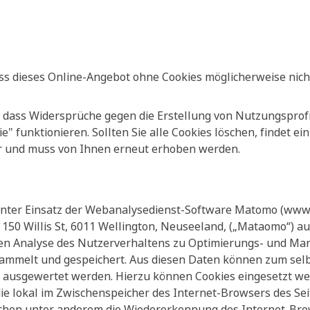
ass dieses Online-Angebot ohne Cookies möglicherweise nich
, dass Widersprüche gegen die Erstellung von Nutzungsprofi
 funktionieren. Sollten Sie alle Cookies löschen, findet ei
r und muss von Ihnen erneut erhoben werden.
unter Einsatz der Webanalysedienst-Software Matomo (www
, 150 Willis St, 6011 Wellington, Neuseeland, („Mataomo“) a
chen Analyse des Nutzerverhaltens zu Optimierungs- und Ma
esammelt und gespeichert. Aus diesen Daten können zum se
d ausgewertet werden. Hierzu können Cookies eingesetzt we
 die lokal im Zwischenspeicher des Internet-Browsers des S
ichen unter anderem die Wiedererkennung des Internet-Bro