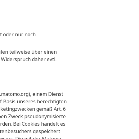
t oder nur noch
len teilweise über einen
n Widerspruch daher evtl.
.matomo.org), einem Dienst
uf Basis unseres berechtigten
rketingzwecken gemäß Art. 6
lben Zweck pseudonymisierte
rden. Bei Cookies handelt es
eitenbesuchers gespeichert
wsers. Die mit der Matomo-