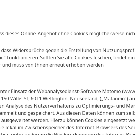
ass dieses Online-Angebot ohne Cookies möglicherweise nich
, dass Widersprüche gegen die Erstellung von Nutzungsprofi
 funktionieren. Sollten Sie alle Cookies löschen, findet ei
r und muss von Ihnen erneut erhoben werden.
unter Einsatz der Webanalysedienst-Software Matomo (www
, 150 Willis St, 6011 Wellington, Neuseeland, („Mataomo“) a
chen Analyse des Nutzerverhaltens zu Optimierungs- und Ma
esammelt und gespeichert. Aus diesen Daten können zum se
d ausgewertet werden. Hierzu können Cookies eingesetzt we
 die lokal im Zwischenspeicher des Internet-Browsers des S
ichen unter anderem die Wiedererkennung des Internet-Bro