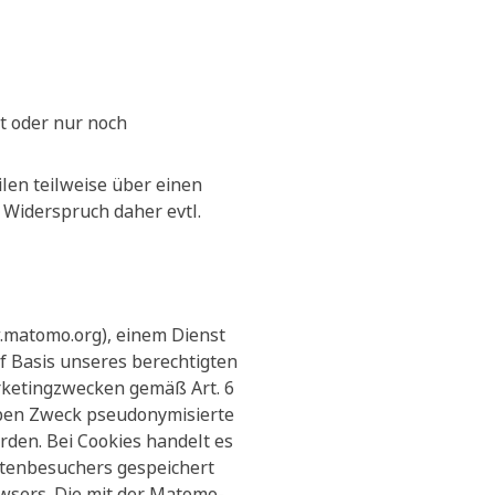
t oder nur noch
len teilweise über einen
n Widerspruch daher evtl.
.matomo.org), einem Dienst
uf Basis unseres berechtigten
rketingzwecken gemäß Art. 6
lben Zweck pseudonymisierte
rden. Bei Cookies handelt es
eitenbesuchers gespeichert
wsers. Die mit der Matomo-