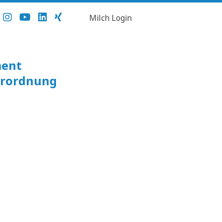
Milch Login
ment
erordnung