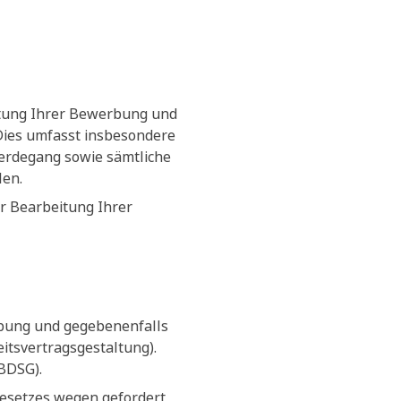
itung Ihrer Bewerbung und
 Dies umfasst insbesondere
erdegang sowie sämtliche
len.
r Bearbeitung Ihrer
rbung und gegebenenfalls
tsvertragsgestaltung).
(BDSG).
Gesetzes wegen gefordert