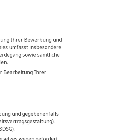
itung Ihrer Bewerbung und
 Dies umfasst insbesondere
erdegang sowie sämtliche
len.
r Bearbeitung Ihrer
rbung und gegebenenfalls
tsvertragsgestaltung).
(BDSG).
Gesetzes wegen gefordert