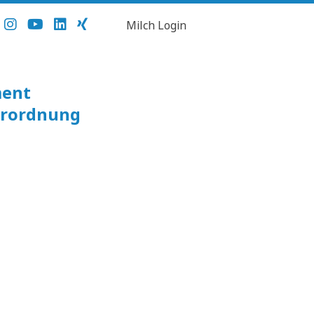
Milch Login
ment
erordnung