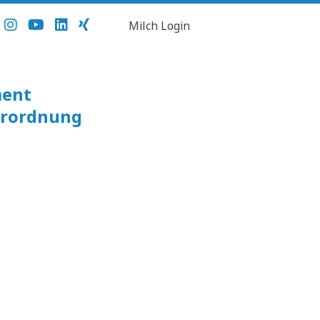
Milch Login
ment
erordnung