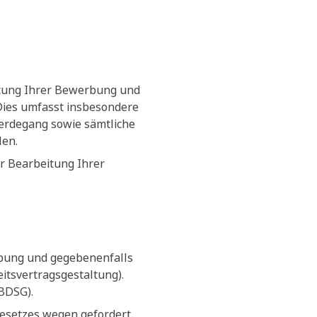
itung Ihrer Bewerbung und
 Dies umfasst insbesondere
erdegang sowie sämtliche
len.
r Bearbeitung Ihrer
rbung und gegebenenfalls
tsvertragsgestaltung).
(BDSG).
Gesetzes wegen gefordert