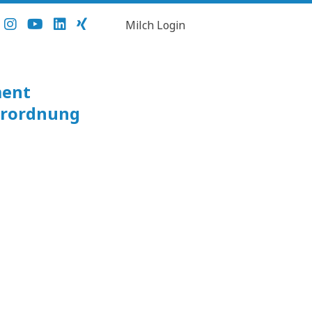
Milch Login
ment
erordnung