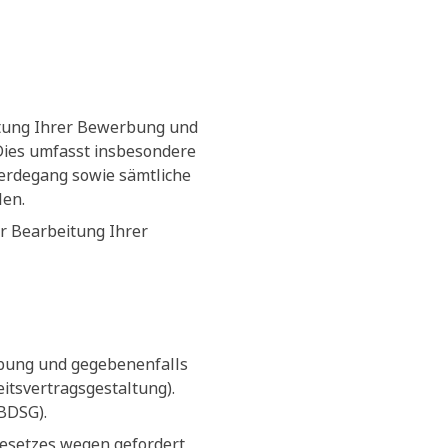
itung Ihrer Bewerbung und
 Dies umfasst insbesondere
erdegang sowie sämtliche
len.
r Bearbeitung Ihrer
rbung und gegebenenfalls
tsvertragsgestaltung).
(BDSG).
Gesetzes wegen gefordert