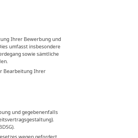
itung Ihrer Bewerbung und
 Dies umfasst insbesondere
erdegang sowie sämtliche
len.
r Bearbeitung Ihrer
rbung und gegebenenfalls
tsvertragsgestaltung).
(BDSG).
Gesetzes wegen gefordert