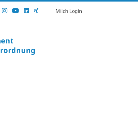
Milch Login
ment
erordnung