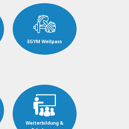
EGYM Wellpass
Weiterbildung &