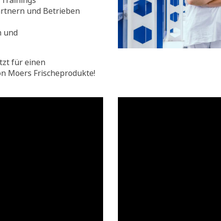
Trainings
rtnern und Betrieben
n und
tzt für einen
on Moers Frischeprodukte!