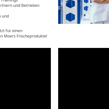
Trainings
rtnern und Betrieben
n und
tzt für einen
on Moers Frischeprodukte!