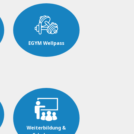
EGYM Wellpass
Weiterbildung &