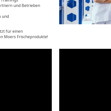
Trainings
rtnern und Betrieben
n und
tzt für einen
on Moers Frischeprodukte!