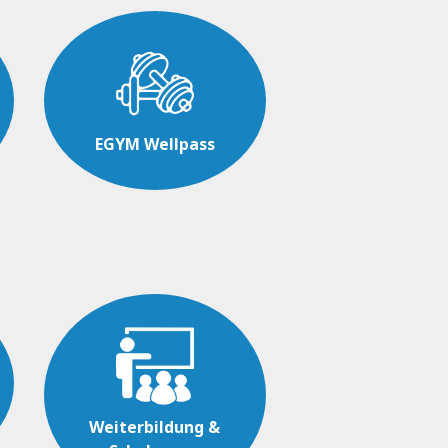
EGYM Wellpass
Weiterbildung &