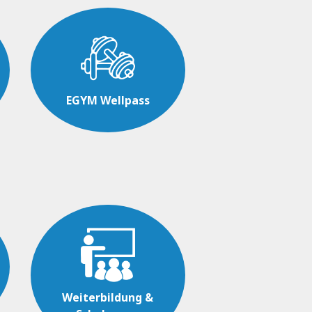
EGYM Wellpass
Weiterbildung &