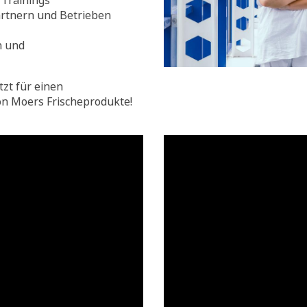
Trainings
rtnern und Betrieben
n und
tzt für einen
on Moers Frischeprodukte!