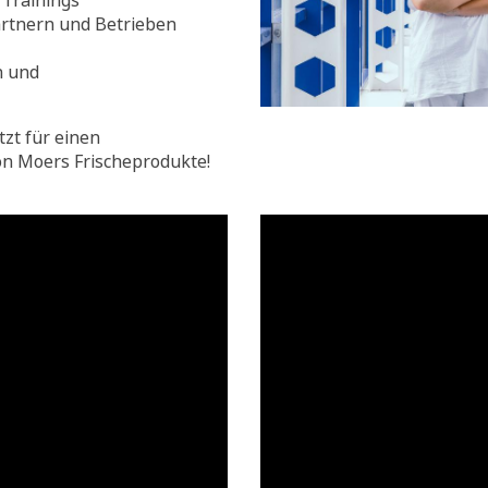
Trainings
rtnern und Betrieben
n und
tzt für einen
on Moers Frischeprodukte!