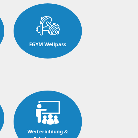
EGYM Wellpass
Weiterbildung &