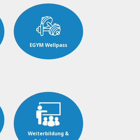
EGYM Wellpass
Weiterbildung &