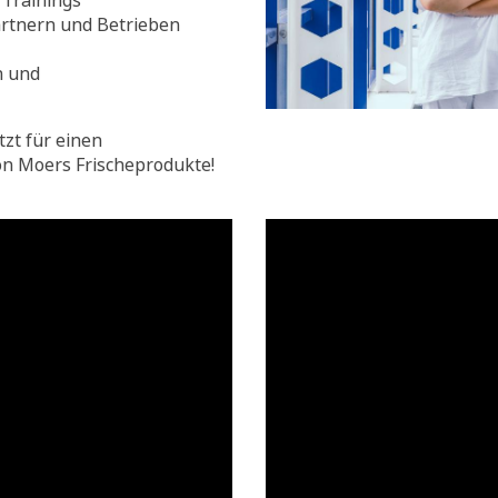
Trainings
rtnern und Betrieben
n und
tzt für einen
on Moers Frischeprodukte!