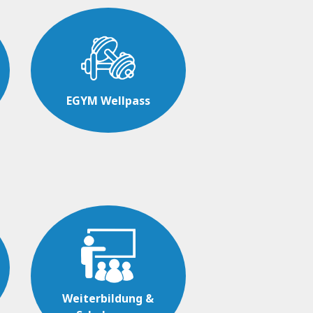
EGYM Wellpass
Weiterbildung &