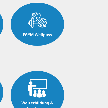
EGYM Wellpass
Weiterbildung &