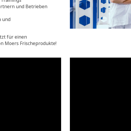
Trainings
rtnern und Betrieben
n und
tzt für einen
on Moers Frischeprodukte!