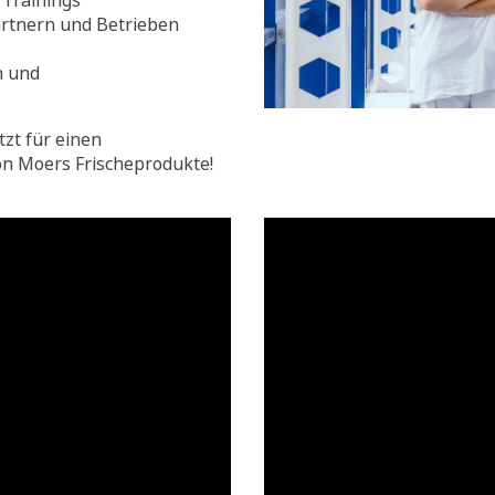
Trainings
rtnern und Betrieben
n und
tzt für einen
on Moers Frischeprodukte!