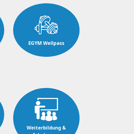
EGYM Wellpass
Weiterbildung &