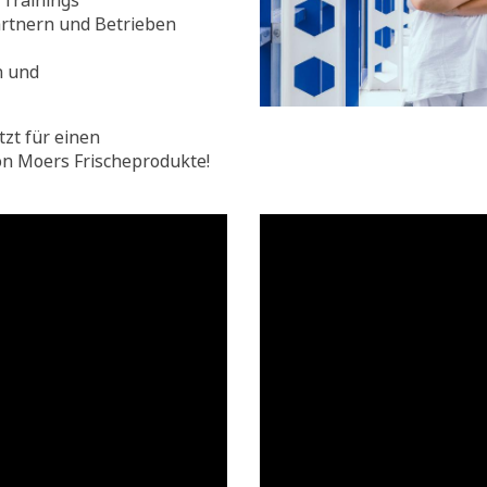
Trainings
rtnern und Betrieben
n und
tzt für einen
on Moers Frischeprodukte!