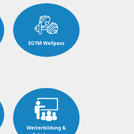
EGYM Wellpass
Weiterbildung &