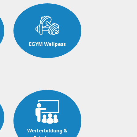
EGYM Wellpass
Weiterbildung &