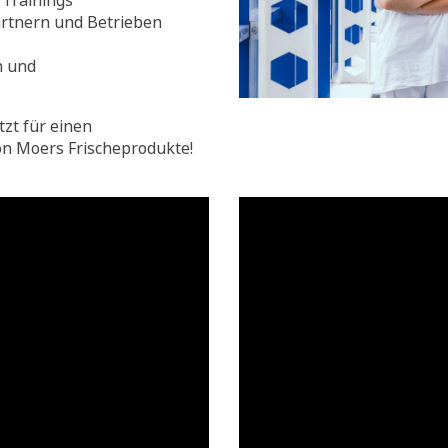
Trainings
rtnern und Betrieben
n und
tzt für einen
on Moers Frischeprodukte!