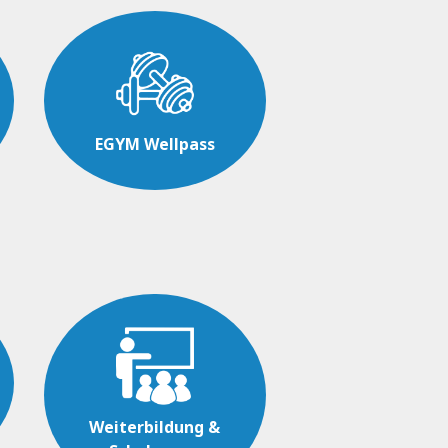
EGYM Wellpass
Weiterbildung &