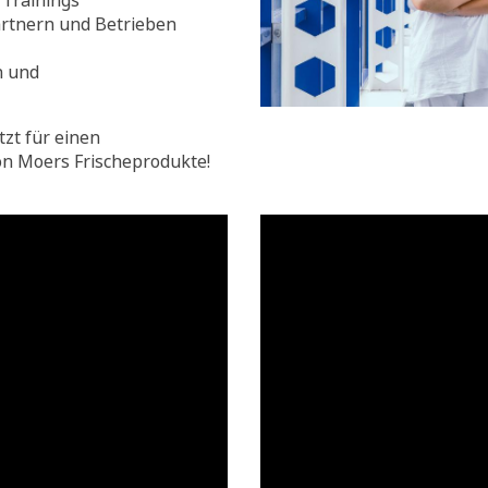
Trainings
rtnern und Betrieben
n und
tzt für einen
on Moers Frischeprodukte!