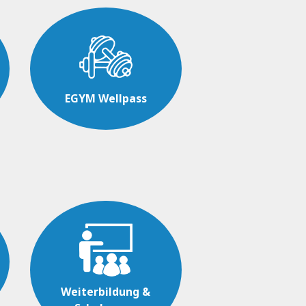
EGYM Wellpass
Weiterbildung &