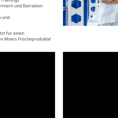
Trainings
rtnern und Betrieben
n und
tzt für einen
on Moers Frischeprodukte!