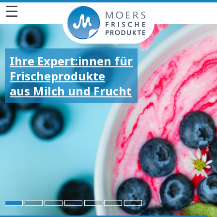
☰
Ihre Expert:innen für
Frischeprodukte
aus Milch und Frucht