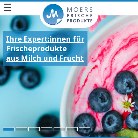
☰
Ihre Expert:innen für
Frischeprodukte
aus Milch und Frucht