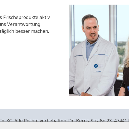
s Frischeprodukte aktiv
 uns Verantwortung
äglich besser machen.
. KG. Alle Rechte vorbehalten.
Dr.-Berns-Straße 23,
47441 
produkte.de