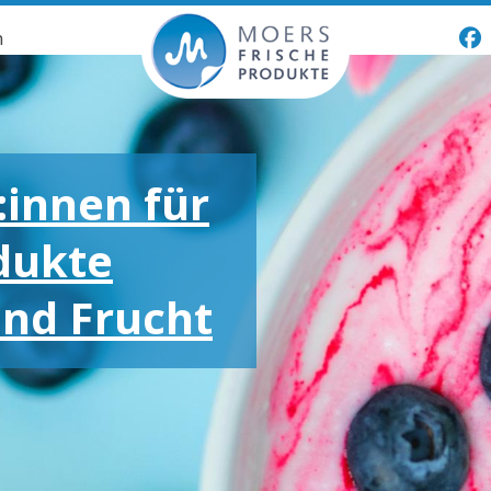
n
:innen für
dukte
und Frucht
oßen und
otionen