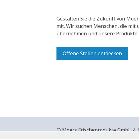
Gestalten Sie die Zukunft von Moer
mit.
Wir suchen Menschen, die mit
übernehmen und unsere Produkte t
Offene Stellen entdecken
© Moers Frischeprodukte GmbH & Co
+49 2841 911-0,
www.moers-frische