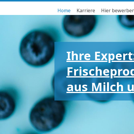
Home
Karriere
Hier bewerbe
Ihre Expert
Frischepro
aus Milch 
Für die gr
kleinen Em