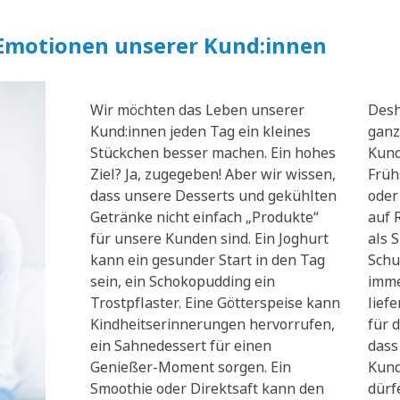
 Emotionen unserer Kund:innen
Wir möchten das Leben unserer
Desh
Kund:innen jeden Tag ein kleines
ganz
Stückchen besser machen. Ein hohes
Kund
Ziel? Ja, zugegeben! Aber wir wissen,
Früh
dass unsere Desserts und gekühlten
oder
Getränke nicht einfach „Produkte“
auf 
für unsere Kunden sind. Ein Joghurt
als 
kann ein gesunder Start in den Tag
Schu
sein, ein Schokopudding ein
imme
Trostpflaster. Eine Götterspeise kann
lief
Kindheitserinnerungen hervorrufen,
für d
ein Sahnedessert für einen
dass
Genießer-Moment sorgen. Ein
Kund
Smoothie oder Direktsaft kann den
dürf