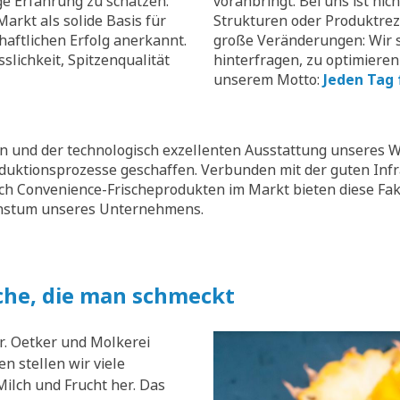
ge Erfahrung zu schätzen.
voranbringt. Bei uns ist nic
arkt als solide Basis für
Strukturen oder Produktrez
aftlichen Erfolg anerkannt.
große Veränderungen: Wir s
slichkeit, Spitzenqualität
hinterfragen, zu optimieren
unserem Motto:
Jeden Tag 
 und der technologisch exzellenten Ausstattung unseres W
oduktionsprozesse geschaffen. Verbunden mit der guten Inf
ch Convenience-Frischeprodukten im Markt bieten diese Fak
chstum unseres Unternehmens.
che, die man schmeckt
r. Oetker und Molkerei
n stellen wir viele
ilch und Frucht her. Das