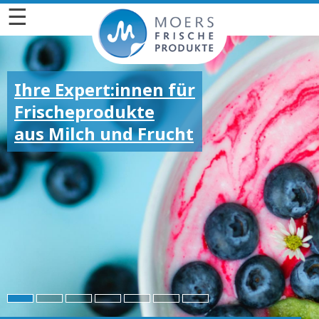
☰
Ihre Expert:innen für
Frischeprodukte
aus Milch und Frucht