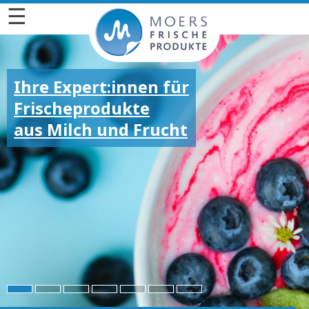
☰
Ihre Expert:innen für
Frischeprodukte
aus Milch und Frucht
Für die großen und
kleinen Emotionen