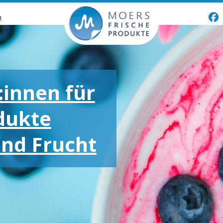
n
:innen für
dukte
und Frucht