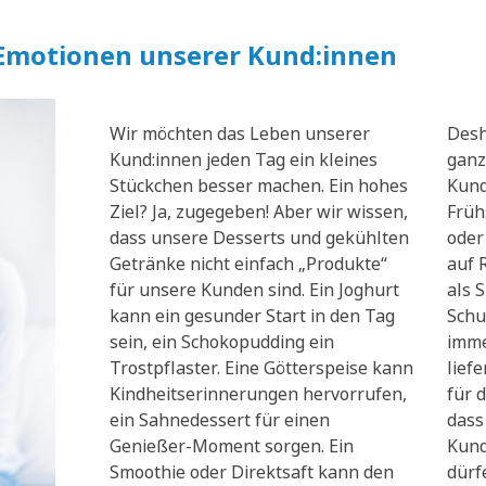
 Emotionen unserer Kund:innen
Wir möchten das Leben unserer
Desh
Kund:innen jeden Tag ein kleines
ganz
Stückchen besser machen. Ein hohes
Kund
Ziel? Ja, zugegeben! Aber wir wissen,
Früh
dass unsere Desserts und gekühlten
oder
Getränke nicht einfach „Produkte“
auf 
für unsere Kunden sind. Ein Joghurt
als 
kann ein gesunder Start in den Tag
Schu
sein, ein Schokopudding ein
imme
Trostpflaster. Eine Götterspeise kann
lief
Kindheitserinnerungen hervorrufen,
für d
ein Sahnedessert für einen
dass
Genießer-Moment sorgen. Ein
Kund
Smoothie oder Direktsaft kann den
dürf