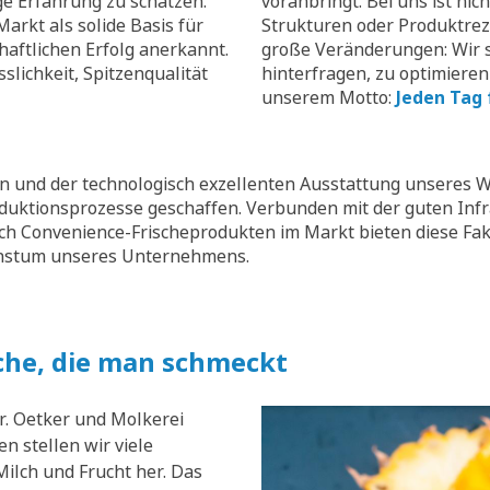
ge Erfahrung zu schätzen.
voranbringt. Bei uns ist nic
arkt als solide Basis für
Strukturen oder Produktrez
aftlichen Erfolg anerkannt.
große Veränderungen: Wir s
slichkeit, Spitzenqualität
hinterfragen, zu optimieren
unserem Motto:
Jeden Tag 
 und der technologisch exzellenten Ausstattung unseres W
oduktionsprozesse geschaffen. Verbunden mit der guten Inf
ch Convenience-Frischeprodukten im Markt bieten diese Fak
chstum unseres Unternehmens.
che, die man schmeckt
r. Oetker und Molkerei
n stellen wir viele
ilch und Frucht her. Das