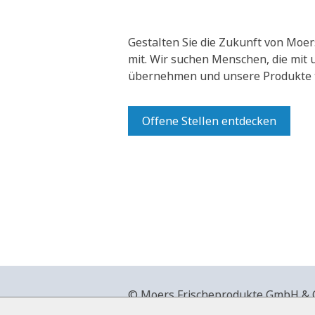
Gestalten Sie die Zukunft von Moer
mit.
Wir suchen Menschen, die mit
übernehmen und unsere Produkte t
Offene Stellen entdecken
© Moers Frischeprodukte GmbH & Co
+49 2841 911-0,
www.moers-frische