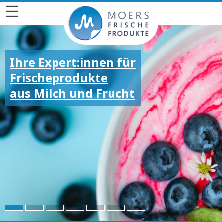
☰
Ihre Expert:innen für
Frischeprodukte
aus Milch und Frucht