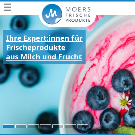
☰
Ihre Expert:innen für
Frischeprodukte
aus Milch und Frucht
Für die großen und
kleinen Emotionen