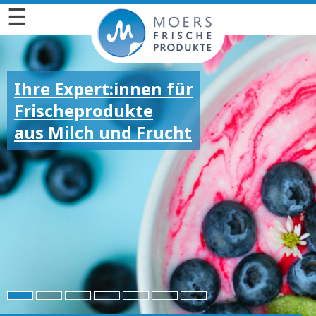
☰
Ihre Expert:innen für
Frischeprodukte
aus Milch und Frucht