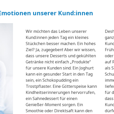
 Emotionen unserer Kund:innen
Wir möchten das Leben unserer
Desh
Kund:innen jeden Tag ein kleines
ganz
Stückchen besser machen. Ein hohes
Kund
Ziel? Ja, zugegeben! Aber wir wissen,
Früh
dass unsere Desserts und gekühlten
oder
Getränke nicht einfach „Produkte“
auf 
für unsere Kunden sind. Ein Joghurt
als 
kann ein gesunder Start in den Tag
Schu
sein, ein Schokopudding ein
imme
Trostpflaster. Eine Götterspeise kann
lief
Kindheitserinnerungen hervorrufen,
für d
ein Sahnedessert für einen
dass
Genießer-Moment sorgen. Ein
Kund
Smoothie oder Direktsaft kann den
dürf