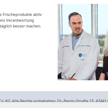
s Frischeprodukte aktiv
 uns Verantwortung
äglich besser machen.
. KG. Alle Rechte vorbehalten.
Dr.-Berns-Straße 23,
47441 
produkte.de