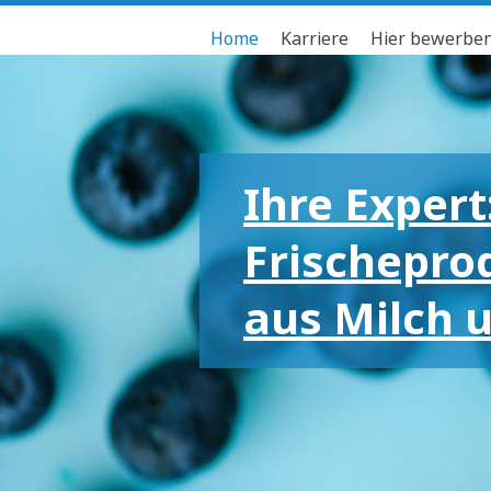
Home
Karriere
Hier bewerbe
Ihre Expert
Frischepro
aus Milch 
Für die gr
kleinen Em