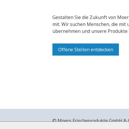
Gestalten Sie die Zukunft von Moer
mit.
Wir suchen Menschen, die mit
übernehmen und unsere Produkte t
Offene Stellen entdecken
© Moers Frischeprodukte GmbH & Co
+49 2841 911-0,
www.moers-frische