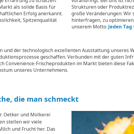
ge Erfahrung zu schätzen.
voranbringt. Bei uns ist nic
arkt als solide Basis für
Strukturen oder Produktrez
aftlichen Erfolg anerkannt.
große Veränderungen: Wir s
slichkeit, Spitzenqualität
hinterfragen, zu optimieren
unserem Motto:
Jeden Tag 
 und der technologisch exzellenten Ausstattung unseres W
oduktionsprozesse geschaffen. Verbunden mit der guten Inf
ch Convenience-Frischeprodukten im Markt bieten diese Fak
chstum unseres Unternehmens.
che, die man schmeckt
r. Oetker und Molkerei
n stellen wir viele
ilch und Frucht her. Das