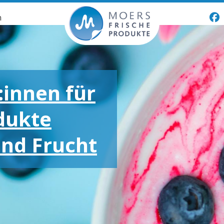
n
:innen für
dukte
und Frucht
oßen und
otionen