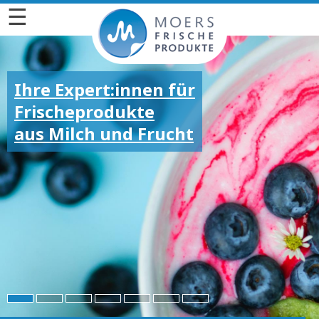
☰
Ihre Expert:innen für
Frischeprodukte
aus Milch und Frucht
Für die großen und
kleinen Emotionen