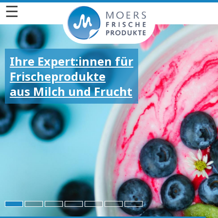
☰
Ihre Expert:innen für
Frischeprodukte
aus Milch und Frucht