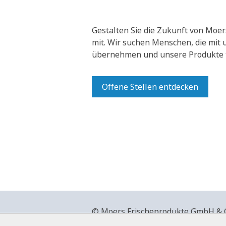
Gestalten Sie die Zukunft von Moer
mit.
Wir suchen Menschen, die mit
übernehmen und unsere Produkte t
Offene Stellen entdecken
© Moers Frischeprodukte GmbH & Co
+49 2841 911-0,
www.moers-frische