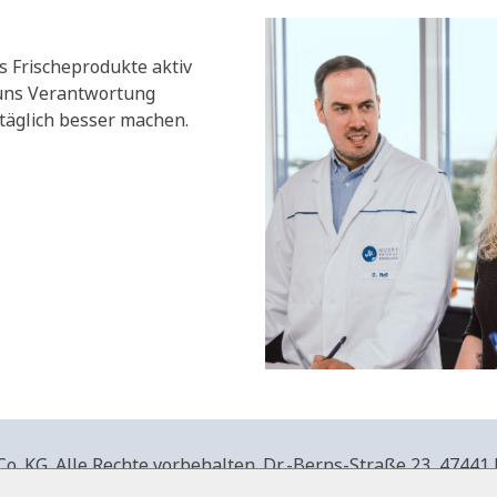
s Frischeprodukte aktiv
 uns Verantwortung
äglich besser machen.
. KG. Alle Rechte vorbehalten.
Dr.-Berns-Straße 23,
47441 
produkte.de