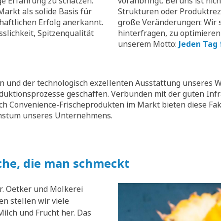
ge Erfahrung zu schätzen.
voranbringt. Bei uns ist nic
arkt als solide Basis für
Strukturen oder Produktrez
aftlichen Erfolg anerkannt.
große Veränderungen: Wir s
slichkeit, Spitzenqualität
hinterfragen, zu optimieren
unserem Motto:
Jeden Tag 
 und der technologisch exzellenten Ausstattung unseres W
oduktionsprozesse geschaffen. Verbunden mit der guten Inf
ch Convenience-Frischeprodukten im Markt bieten diese Fak
chstum unseres Unternehmens.
che, die man schmeckt
r. Oetker und Molkerei
n stellen wir viele
ilch und Frucht her. Das