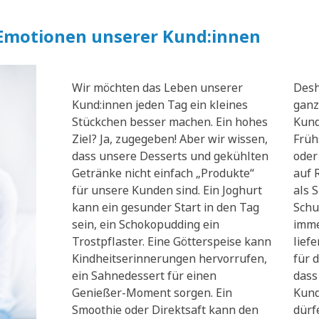
 Emotionen unserer Kund:innen
Wir möchten das Leben unserer
Desh
Kund:innen jeden Tag ein kleines
ganz
Stückchen besser machen. Ein hohes
Kund
Ziel? Ja, zugegeben! Aber wir wissen,
Früh
dass unsere Desserts und gekühlten
oder
Getränke nicht einfach „Produkte“
auf 
für unsere Kunden sind. Ein Joghurt
als 
kann ein gesunder Start in den Tag
Schu
sein, ein Schokopudding ein
imme
Trostpflaster. Eine Götterspeise kann
lief
Kindheitserinnerungen hervorrufen,
für d
ein Sahnedessert für einen
dass
Genießer-Moment sorgen. Ein
Kund
Smoothie oder Direktsaft kann den
dürf