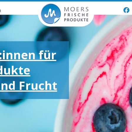
n
:innen für
dukte
und Frucht