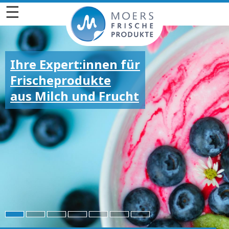
☰
Ihre Expert:innen für
Frischeprodukte
aus Milch und Frucht