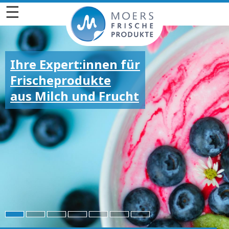
☰
Ihre Expert:innen für
Frischeprodukte
aus Milch und Frucht