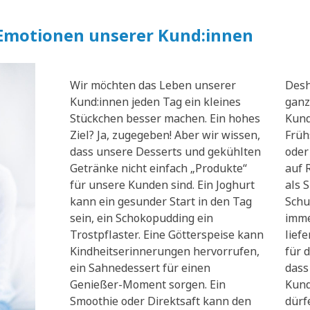
 Emotionen unserer Kund:innen
Wir möchten das Leben unserer
Desh
Kund:innen jeden Tag ein kleines
ganz
Stückchen besser machen. Ein hohes
Kund
Ziel? Ja, zugegeben! Aber wir wissen,
Früh
dass unsere Desserts und gekühlten
oder
Getränke nicht einfach „Produkte“
auf 
für unsere Kunden sind. Ein Joghurt
als 
kann ein gesunder Start in den Tag
Schu
sein, ein Schokopudding ein
imme
Trostpflaster. Eine Götterspeise kann
lief
Kindheitserinnerungen hervorrufen,
für d
ein Sahnedessert für einen
dass
Genießer-Moment sorgen. Ein
Kund
Smoothie oder Direktsaft kann den
dürf