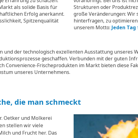
ge Erfahrung zu schätzen.
voranbringt. Bei uns ist nic
arkt als solide Basis für
Strukturen oder Produktrez
aftlichen Erfolg anerkannt.
große Veränderungen: Wir s
slichkeit, Spitzenqualität
hinterfragen, zu optimieren
unserem Motto:
Jeden Tag 
 und der technologisch exzellenten Ausstattung unseres W
oduktionsprozesse geschaffen. Verbunden mit der guten Inf
ch Convenience-Frischeprodukten im Markt bieten diese Fak
chstum unseres Unternehmens.
che, die man schmeckt
r. Oetker und Molkerei
n stellen wir viele
ilch und Frucht her. Das