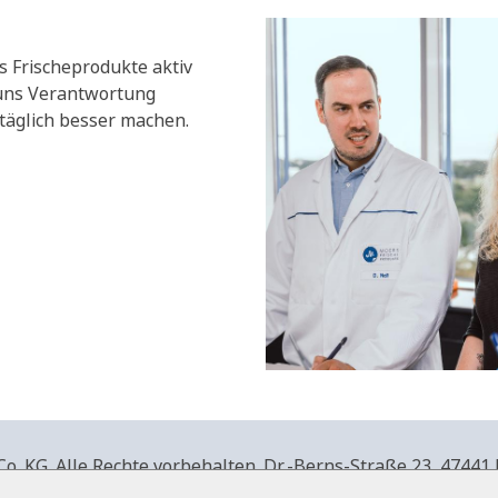
s Frischeprodukte aktiv
 uns Verantwortung
äglich besser machen.
. KG. Alle Rechte vorbehalten.
Dr.-Berns-Straße 23,
47441 
produkte.de