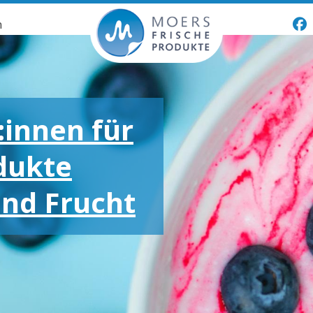
n
:innen für
dukte
und Frucht