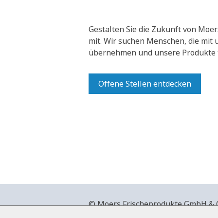
Gestalten Sie die Zukunft von Moer
mit.
Wir suchen Menschen, die mit
übernehmen und unsere Produkte t
Offene Stellen entdecken
© Moers Frischeprodukte GmbH & Co
+49 2841 911-0,
www.moers-frische