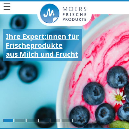
☰
Ihre Expert:innen für
Frischeprodukte
aus Milch und Frucht
Für die großen und
kleinen Emotionen