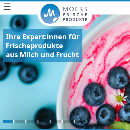
☰
Ihre Expert:innen für
Frischeprodukte
aus Milch und Frucht
Für die großen und
kleinen Emotionen