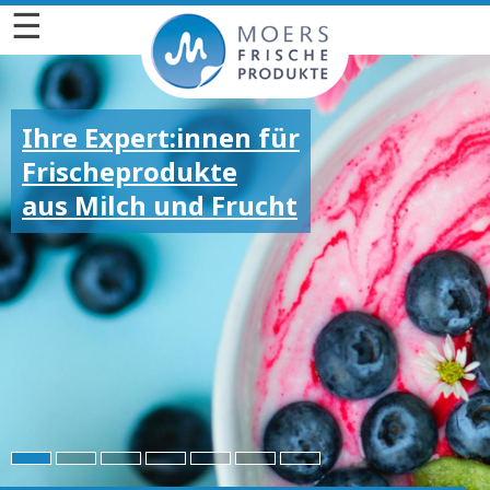
☰
Ihre Expert:innen für
Frischeprodukte
aus Milch und Frucht