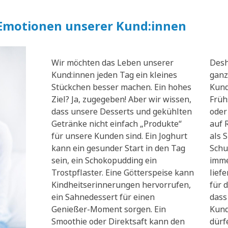
 Emotionen unserer Kund:innen
Wir möchten das Leben unserer
Desh
Kund:innen jeden Tag ein kleines
ganz
Stückchen besser machen. Ein hohes
Kund
Ziel? Ja, zugegeben! Aber wir wissen,
Früh
dass unsere Desserts und gekühlten
oder
Getränke nicht einfach „Produkte“
auf 
für unsere Kunden sind. Ein Joghurt
als 
kann ein gesunder Start in den Tag
Schu
sein, ein Schokopudding ein
imme
Trostpflaster. Eine Götterspeise kann
lief
Kindheitserinnerungen hervorrufen,
für d
ein Sahnedessert für einen
dass
Genießer-Moment sorgen. Ein
Kund
Smoothie oder Direktsaft kann den
dürf