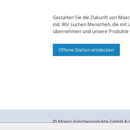
Gestalten Sie die Zukunft von Moer
mit.
Wir suchen Menschen, die mit
übernehmen und unsere Produkte t
Offene Stellen entdecken
© Moers Frischeprodukte GmbH & Co
+49 2841 911-0,
www.moers-frische