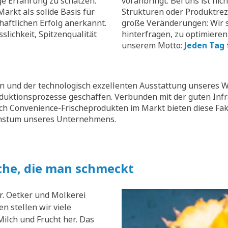
ge Erfahrung zu schätzen.
voranbringt. Bei uns ist nic
arkt als solide Basis für
Strukturen oder Produktrez
aftlichen Erfolg anerkannt.
große Veränderungen: Wir s
slichkeit, Spitzenqualität
hinterfragen, zu optimieren
unserem Motto:
Jeden Tag 
 und der technologisch exzellenten Ausstattung unseres W
oduktionsprozesse geschaffen. Verbunden mit der guten Inf
ch Convenience-Frischeprodukten im Markt bieten diese Fak
chstum unseres Unternehmens.
che, die man schmeckt
r. Oetker und Molkerei
n stellen wir viele
ilch und Frucht her. Das