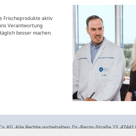
s Frischeprodukte aktiv
 uns Verantwortung
äglich besser machen.
. KG. Alle Rechte vorbehalten.
Dr.-Berns-Straße 23,
47441 
produkte.de