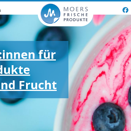
n
:innen für
dukte
und Frucht