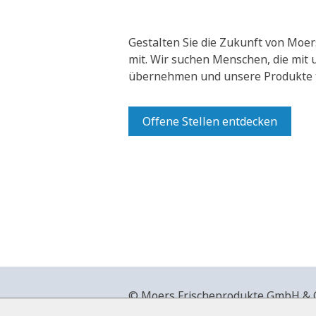
Gestalten Sie die Zukunft von Moer
mit.
Wir suchen Menschen, die mit
übernehmen und unsere Produkte t
Offene Stellen entdecken
© Moers Frischeprodukte GmbH & Co
+49 2841 911-0,
www.moers-frische