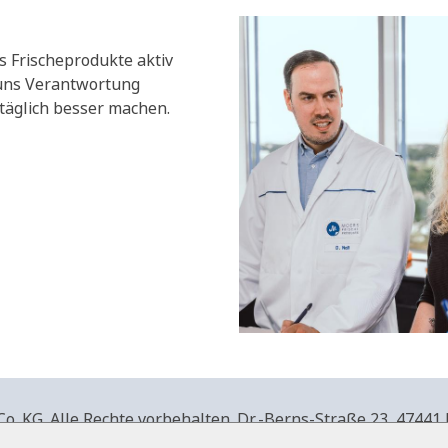
s Frischeprodukte aktiv
 uns Verantwortung
äglich besser machen.
. KG. Alle Rechte vorbehalten.
Dr.-Berns-Straße 23,
47441 
produkte.de