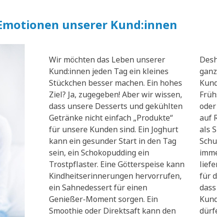
 Emotionen unserer Kund:innen
Wir möchten das Leben unserer
Desh
Kund:innen jeden Tag ein kleines
ganz
Stückchen besser machen. Ein hohes
Kund
Ziel? Ja, zugegeben! Aber wir wissen,
Früh
dass unsere Desserts und gekühlten
oder
Getränke nicht einfach „Produkte“
auf 
für unsere Kunden sind. Ein Joghurt
als 
kann ein gesunder Start in den Tag
Schu
sein, ein Schokopudding ein
imme
Trostpflaster. Eine Götterspeise kann
lief
Kindheitserinnerungen hervorrufen,
für d
ein Sahnedessert für einen
dass
Genießer-Moment sorgen. Ein
Kund
Smoothie oder Direktsaft kann den
dürf