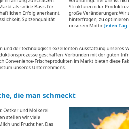
ge Erfahrung zu schätzen.
voranbringt. Bei uns ist nic
arkt als solide Basis für
Strukturen oder Produktrez
aftlichen Erfolg anerkannt.
große Veränderungen: Wir s
slichkeit, Spitzenqualität
hinterfragen, zu optimieren
unserem Motto:
Jeden Tag 
 und der technologisch exzellenten Ausstattung unseres W
oduktionsprozesse geschaffen. Verbunden mit der guten Inf
ch Convenience-Frischeprodukten im Markt bieten diese Fak
chstum unseres Unternehmens.
che, die man schmeckt
r. Oetker und Molkerei
n stellen wir viele
ilch und Frucht her. Das