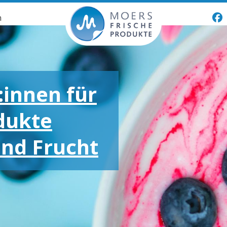
n
:innen für
dukte
und Frucht