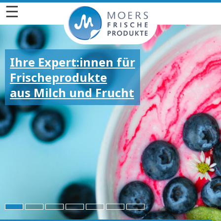
☰
Ihre Expert:innen für
Frischeprodukte
aus Milch und Frucht
Für die großen und
kleinen Emotionen