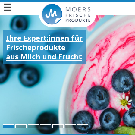
☰
Ihre Expert:innen für
Frischeprodukte
aus Milch und Frucht
Für die großen und
kleinen Emotionen