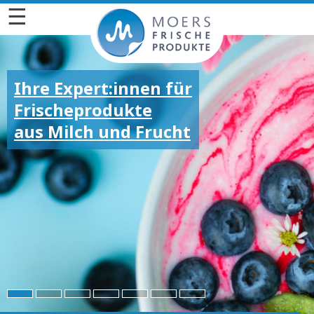
☰
Ihre Expert:innen für
Frischeprodukte
aus Milch und Frucht
Für die großen und
kleinen Emotionen